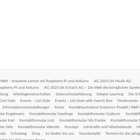
Welt – Kreatives Lernen mit Raspberry Pi und Arduino
AG 2025.04 Musik AG
Raspberry Pi und Arduino
AG 2025.06 Schach AG – Die Welt des königlichen Spiele
dung
Arbeitsgemeinschaften
Datenschutzerklärung
Deeper Learning
Die Sc
Grid Style
Events – List Style
Events – List Style with Search Box
Förderverein
Informationsveranstaltungen
Kasse
Kontaktaufnahme Erasmus+ Projekt | Well-
ular Engelmann
Kontaktformular Geerlings
Kontaktformular Gojkovic
Kontakt
ular Karl
Kontaktformular Lotz
Kontaktformular Nils Franke
Kontaktformular N
lar Sehr
Kontaktformular Valentin
Konzept
Lehrkräfte und Mitarbeitende
M
hule
Schulweg
Shop
So finden Sie uns
Stundentafel
Termine für die Jahr