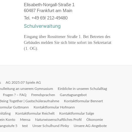
Elisabeth-Norgall-Straße 1
60487 Frankfurt am Main
Tel. +49 69/ 212-49480
Schulverwaltung
Eingang über Rossittener Straße 1. Bei Betreten des
Gebäudes melden Sie sich bitte sofort im Sekretariat
(1. OG).
s
AG 2025.07 Spiele AG
hulleitung an unserem Gymnasium
Einblicke in unseren Schulalltag
Fragen ? – FAQ
Fremdsprachen
Ganztagsangebot
Being Together | Gastschüleraufnahme
Kontaktformular Bennert
formular Guttmann
Kontaktformular Hofmann
itzling
Kontaktformular Reichelt
Kontaktformular Salge
ein Konto
Mensa
Naturwissenschaftliches Profil
Ökonomie
gangsstufe 5
test
Unser Schulhund Pinky
Unsere AG-Angebote