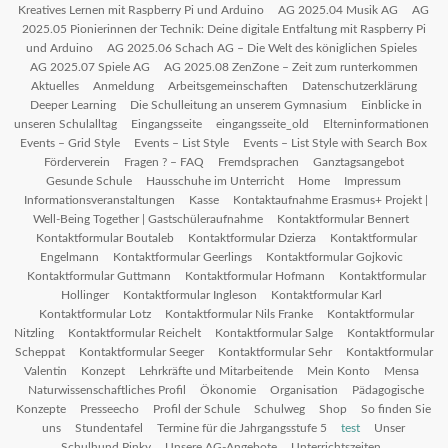
Kreatives Lernen mit Raspberry Pi und Arduino
AG 2025.04 Musik AG
AG
2025.05 Pionierinnen der Technik: Deine digitale Entfaltung mit Raspberry Pi
und Arduino
AG 2025.06 Schach AG – Die Welt des königlichen Spieles
AG 2025.07 Spiele AG
AG 2025.08 ZenZone – Zeit zum runterkommen
Aktuelles
Anmeldung
Arbeitsgemeinschaften
Datenschutzerklärung
Deeper Learning
Die Schulleitung an unserem Gymnasium
Einblicke in
unseren Schulalltag
Eingangsseite
eingangsseite_old
Elterninformationen
Events – Grid Style
Events – List Style
Events – List Style with Search Box
Förderverein
Fragen ? – FAQ
Fremdsprachen
Ganztagsangebot
Gesunde Schule
Hausschuhe im Unterricht
Home
Impressum
Informationsveranstaltungen
Kasse
Kontaktaufnahme Erasmus+ Projekt |
Well-Being Together | Gastschüleraufnahme
Kontaktformular Bennert
Kontaktformular Boutaleb
Kontaktformular Dzierza
Kontaktformular
Engelmann
Kontaktformular Geerlings
Kontaktformular Gojkovic
Kontaktformular Guttmann
Kontaktformular Hofmann
Kontaktformular
Hollinger
Kontaktformular Ingleson
Kontaktformular Karl
Kontaktformular Lotz
Kontaktformular Nils Franke
Kontaktformular
Nitzling
Kontaktformular Reichelt
Kontaktformular Salge
Kontaktformular
Scheppat
Kontaktformular Seeger
Kontaktformular Sehr
Kontaktformular
Valentin
Konzept
Lehrkräfte und Mitarbeitende
Mein Konto
Mensa
Naturwissenschaftliches Profil
Ökonomie
Organisation
Pädagogische
Konzepte
Presseecho
Profil der Schule
Schulweg
Shop
So finden Sie
uns
Stundentafel
Termine für die Jahrgangsstufe 5
test
Unser
Schulhund Pinky
Unsere AG-Angebote
Unterrichtszeiten