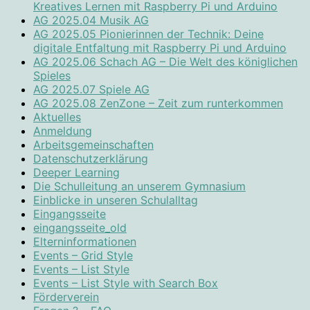
Kreatives Lernen mit Raspberry Pi und Arduino
AG 2025.04 Musik AG
AG 2025.05 Pionierinnen der Technik: Deine
digitale Entfaltung mit Raspberry Pi und Arduino
AG 2025.06 Schach AG – Die Welt des königlichen
Spieles
AG 2025.07 Spiele AG
AG 2025.08 ZenZone – Zeit zum runterkommen
Aktuelles
Anmeldung
Arbeitsgemeinschaften
Datenschutzerklärung
Deeper Learning
Die Schulleitung an unserem Gymnasium
Einblicke in unseren Schulalltag
Eingangsseite
eingangsseite_old
Elterninformationen
Events – Grid Style
Events – List Style
Events – List Style with Search Box
Förderverein