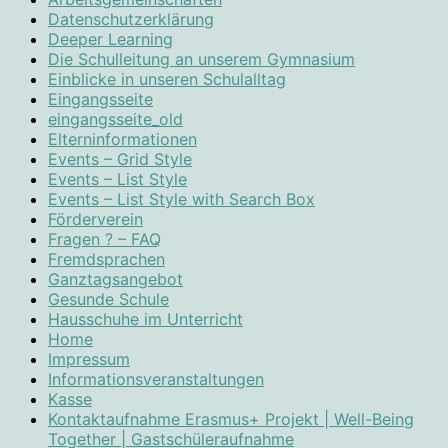
Datenschutzerklärung
Deeper Learning
Die Schulleitung an unserem Gymnasium
Einblicke in unseren Schulalltag
Eingangsseite
eingangsseite_old
Elterninformationen
Events – Grid Style
Events – List Style
Events – List Style with Search Box
Förderverein
Fragen ? – FAQ
Fremdsprachen
Ganztagsangebot
Gesunde Schule
Hausschuhe im Unterricht
Home
Impressum
Informationsveranstaltungen
Kasse
Kontaktaufnahme Erasmus+ Projekt | Well-Being
Together | Gastschüleraufnahme