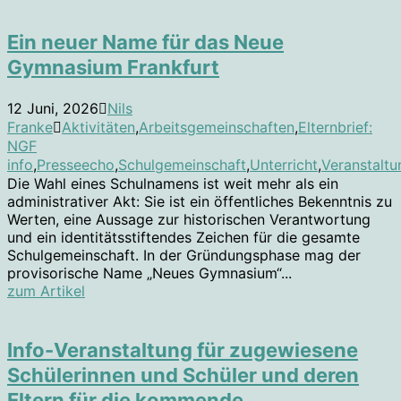
Ein neuer Name für das Neue
Gymnasium Frankfurt
12 Juni, 2026
Nils
Franke
Aktivitäten
,
Arbeitsgemeinschaften
,
Elternbrief:
NGF
info
,
Presseecho
,
Schulgemeinschaft
,
Unterricht
,
Veranstalt
Die Wahl eines Schulnamens ist weit mehr als ein
administrativer Akt: Sie ist ein öffentliches Bekenntnis zu
Werten, eine Aussage zur historischen Verantwortung
und ein identitätsstiftendes Zeichen für die gesamte
Schulgemeinschaft. In der Gründungsphase mag der
provisorische Name „Neues Gymnasium“...
zum Artikel
Info-Veranstaltung für zugewiesene
Schülerinnen und Schüler und deren
Eltern für die kommende