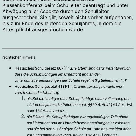
Klassenkonferenz beim Schulleiter beantragt und unter
Abwägung aller Aspekte durch den Schulleiter
ausgesprochen. Sie gilt, soweit nicht vorher aufgehoben,
bis zum Ende des laufenden Schuljahres, in dem die
Attestpflicht ausgesprochen wurde.
rechtlicher Hinweis
:
Hessisches Schulgesetz §67(1): „
Die Eltern sind dafür verantwortlich,
dass die Schulpflichtigen am Unterricht und an den
Unterrichtsveranstaltungen der Schule regelmäßig teilnehmen.(…)
“
Hessisches Schulgesetzt §181(1): „
Ordnungswidrig handelt, wer
vorsätzlich oder fahrlässig
als Schulpflichtiger oder Schulpflichtige nach Vollendung des
14. Lebensjahres die Pflichten nach §§60,61Abs1,§63 Abs. 1-3
oder §64 Abs.1 verletzt,
die Pflicht, die Schulpflichtigen zur regelmäßigen Teilnahme
am Unterricht und an Unterrichtsveranstaltungen anzuhalten
und sie bei der zuständigen Schule an- und abzumelden oder
zur Schulanmeldung vorzustellen (§67 Abs.1) verletzt
“.