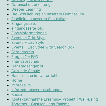
Datenschutzerklärung
Deeper Learning
Die Schulleitung an unserem Gymnasium
Einblicke in unseren Schulalltag
Eingangsseite
eingangsseite_old
Elterninformationen
Events – Grid Style
Events – List Style
Events – List Style with Search Box
Förderverein
Fragen ? – FAQ
Fremdsprachen
Ganztagsangebot
Gesunde Schule
Hausschuhe im Unterricht
Home
Impressum
Informationsveranstaltungen
Kasse
Kontaktaufnahme Erasmus+ Projekt | Well-Being
Together | Gastschüleraufnahme