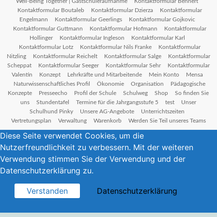
Well-Being Together | Gastschüleraufnahme
Kontaktformular Bennert
Kontaktformular Boutaleb
Kontaktformular Dzierza
Kontaktformular
Engelmann
Kontaktformular Geerlings
Kontaktformular Gojkovic
Kontaktformular Guttmann
Kontaktformular Hofmann
Kontaktformular
Hollinger
Kontaktformular Ingleson
Kontaktformular Karl
Kontaktformular Lotz
Kontaktformular Nils Franke
Kontaktformular
Nitzling
Kontaktformular Reichelt
Kontaktformular Salge
Kontaktformular
Scheppat
Kontaktformular Seeger
Kontaktformular Sehr
Kontaktformular
Valentin
Konzept
Lehrkräfte und Mitarbeitende
Mein Konto
Mensa
Naturwissenschaftliches Profil
Ökonomie
Organisation
Pädagogische
Konzepte
Presseecho
Profil der Schule
Schulweg
Shop
So finden Sie
uns
Stundentafel
Termine für die Jahrgangsstufe 5
test
Unser
Schulhund Pinky
Unsere AG-Angebote
Unterrichtszeiten
Vertretungsplan
Verwaltung
Warenkorb
Werden Sie Teil unseres Teams
Diese Seite verwendet Cookies, um die
Nutzerfreundlichkeit zu verbessern. Mit der weiteren
Verwendung stimmen Sie der Verwendung und der
Datenschutzerklärung zu.
Verstanden
Datenschutzerklärung